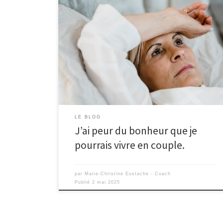
LE BLOG
J’ai peur du bonheur que je
pourrais vivre en couple.
par
Marie-Christine Eustache - Coach
Publié
2 mai 2025