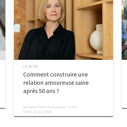
LE BLOG
Comment construire une
relation amoureuse saine
après 50 ans ?
par
Marie-Christine Eustache - Coach
Publié
28 avril 2025