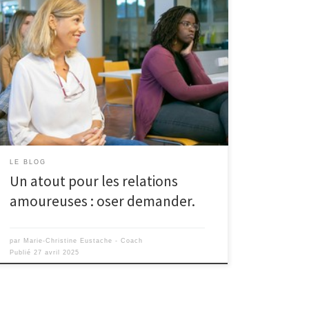
Oser demander : le secret pour créer des
opportunités. Je me rends compte que l’une des
grandes difficultés d’un certain nombre de femmes,
que je rencontre, réside en ce point : oser demander.
Le premier pas vers la construction d’une relation
amoureuse. Bien souvent, elles n’osent pas demander
de […]
LE BLOG
Un atout pour les relations
amoureuses : oser demander.
par
Marie-Christine Eustache - Coach
Publié
27 avril 2025