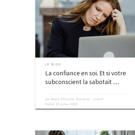
LE BLOG
La confiance en soi. Et si votre
subconscient la sabotait …
par
Marie-Christine Eustache - Coach
Publié
10 juillet 2025