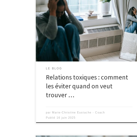
LE BLOG
Relations toxiques : comment
les éviter quand on veut
trouver …
par
Marie-Christine Eustache - Coach
Publié
16 juin 2025