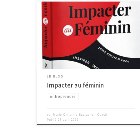
17 témoignages pour Impacter au Féminin Impacter au
Féminin c’est avant tout un mouvement lancé par Biba
Pedron, Business and Mindset Expert. Des partages
inspirants de parcours en tant qu’entrepreneures.
Après avoir vu passer l’édition 1 puis l’édition 2, j’ai eu
24h pour me décider à embarquer dans la […]
LE BLOG
Impacter au féminin
Entreprendre
par
Marie-Christine Eustache - Coach
Publié
27 avril 2025