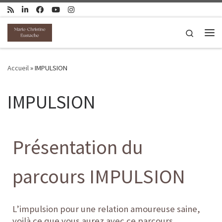
Passer au contenu
Search
Me
Accueil
»
IMPULSION
IMPULSION
Présentation du
parcours IMPULSION
L’impulsion pour une relation amoureuse saine,
voilà ce que vous aurez avec ce parcours.